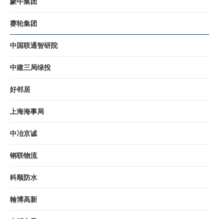
蒙牛集团
赛轮集团
中国联通智研院
中建三局绿投
好邻居
上海海事局
中冶京诚
钢联物流
科顺防水
翰博高新