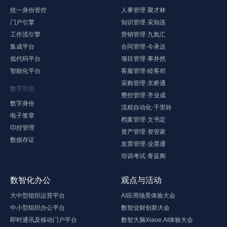
统一身份管控
人事管理·聚才林
门户引擎
知识管理·采知连
工作流引擎
营销管理·九氚汇
集成平台
合同管理·今承达
低代码平台
项目管理·事井然
智能化平台
客服管理·睦客邻
采购管理·京桥通
数字可信
费控管理·齐业成
数字身份
流程自动化·千里聆
电子签章
档案管理·文书定
印控管理
资产管理·资管家
数据存证
发票管理·业票通
培训考试·青蓝阁
数智化办公
观点与活动
大中型组织运营平台
AI应用场景体验大会
中小型组织办公平台
数智业财创新大会
即时通讯及移动门户平台
数智大脑Xiaoe.AI体验大会