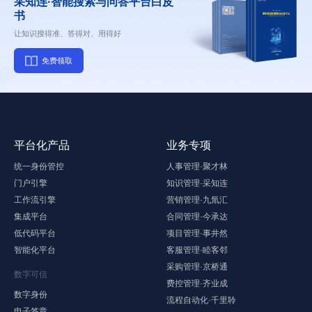
采知连·智能搜索与问答平台白皮
书
让知识搜得准、答得对、用得好
免费领取
平台化产品
业务专项
统一身份管控
人事管理·聚才林
门户引擎
知识管理·采知连
工作流引擎
营销管理·九氚汇
集成平台
合同管理·今承达
低代码平台
项目管理·事井然
智能化平台
客服管理·睦客邻
采购管理·京桥通
数字可信
费控管理·齐业成
数字身份
流程自动化·千里聆
电子签章