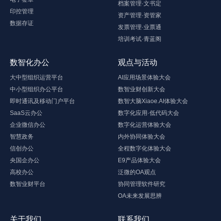
档案管理·文书定
印控管理
资产管理·资管家
数据存证
发票管理·业票通
培训考试·青蓝阁
数智化办公
观点与活动
大中型组织运营平台
AI应用场景体验大会
中小型组织办公平台
数智业财创新大会
即时通讯及移动门户平台
数智大脑Xiaoe.AI体验大会
SaaS云办公
数字化应用·低代码大会
企业微信办公
数字化运营体验大会
智慧政务
内外协同体验大会
信创办公
全程数字化体验大会
央国企办公
E9产品体验大会
高校办公
泛微的OA观点
数智业财平台
协同管理软件研究
OA未来发展思辨
关于我们
联系我们