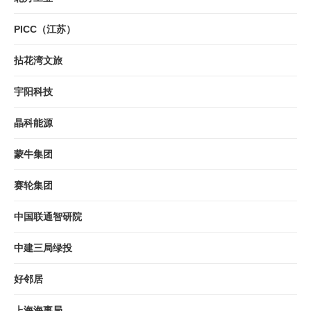
PICC（江苏）
拈花湾文旅
宇阳科技
晶科能源
蒙牛集团
赛轮集团
中国联通智研院
中建三局绿投
好邻居
上海海事局