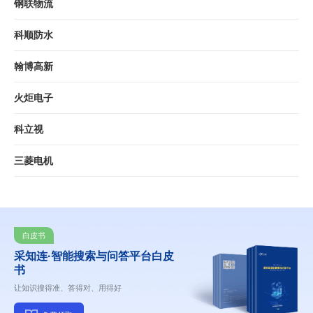
钢联物流
科顺防水
翰博高新
火炬电子
科立视
三菱电机
白皮书
采知连·智能搜索与问答平台白皮
书
让知识搜得准、答得对、用得好