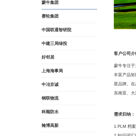
蒙牛集团
赛轮集团
中国联通智研院
中建三局绿投
客户公司介
好邻居
蒙牛专注于
上海海事局
丰富产品矩
星品牌。在
中冶京诚
东南亚、大
钢联物流
科顺防水
需求归纳：
翰博高新
1.PLM 
2.知识词