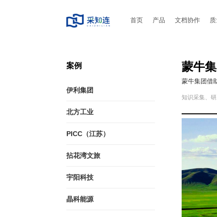
首页
产品
文档协作
质
蒙牛集
案例
蒙牛集团借
伊利集团
知识采集、研
北方工业
PICC（江苏）
拈花湾文旅
宇阳科技
晶科能源