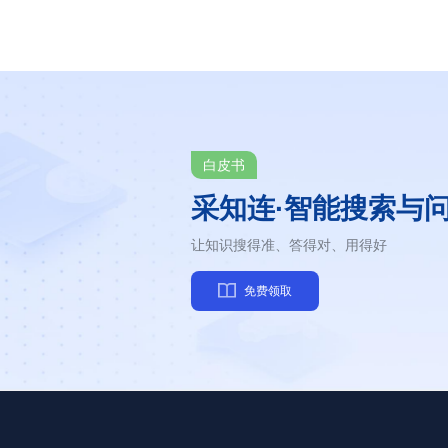
白皮书
采知连·智能搜索与
让知识搜得准、答得对、用得好
免费领取