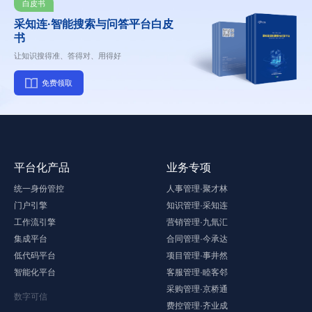
白皮书
采知连·智能搜索与问答平台白皮
书
让知识搜得准、答得对、用得好
免费领取
平台化产品
业务专项
统一身份管控
人事管理·聚才林
门户引擎
知识管理·采知连
工作流引擎
营销管理·九氚汇
集成平台
合同管理·今承达
低代码平台
项目管理·事井然
智能化平台
客服管理·睦客邻
采购管理·京桥通
数字可信
费控管理·齐业成