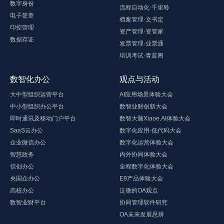
数字身份
流程自动化·千里聆
电子签章
档案管理·文书定
印控管理
资产管理·资管家
数据存证
发票管理·业票通
培训考试·青蓝阁
数智化办公
观点与活动
大中型组织运营平台
AI应用场景体验大会
中小型组织办公平台
数智业财创新大会
即时通讯及移动门户平台
数智大脑Xiaoe.AI体验大会
SaaS云办公
数字化应用·低代码大会
企业微信办公
数字化运营体验大会
智慧政务
内外协同体验大会
信创办公
全程数字化体验大会
央国企办公
E9产品体验大会
高校办公
泛微的OA观点
数智业财平台
协同管理软件研究
OA未来发展思辨