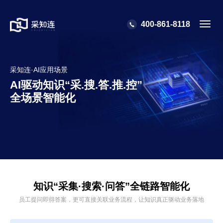
400-861-8118
Toggl
navig
采知连·AI应用场景
AI驱动知识“采.搜.答.推.控”
全场景智能化
知识“采集·搜索·问答”全链路智能化
员工提问即得答案，更可直接关联业务流程，让知识真正驱动业务落地