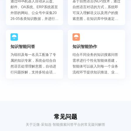
通过RPA机器人自动从云盘、
基于自然语言(NLP)技术，通过
邮件、OA系统、ERP系统甚至
自然语言对话的方式，系统即
外部的网站、公众号中采集20
可深入理解语义以及用户的搜
26-05各类知识数据，并进行分
索意图，在知识库中快速定
类、标签化处理，构建统一的
位，让用户能够在第一时间获
知识库体系。
取准确的知识。
知识智能问答
知识智能协作
为组织及每一名员工配备了专
结合不同业务的知识搜索问答
属的知识专家，系统会结合自
需求进行个性化智能体搭建，
然语言处理理解意图，自动进
智能体可以嵌入到每一个业务
行问题拆解，支持多轮会话，
流程环节提供知识推送、业务
理解上下文语义，动态输出回
问题处理的能力，让知识服务
答内容。
于业务。
常见问题
关于泛微·采知连·智能搜索问答平台的常见疑问解答