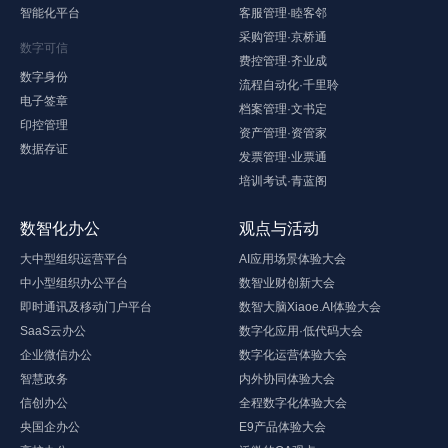
智能化平台
客服管理·睦客邻
采购管理·京桥通
数字可信
费控管理·齐业成
数字身份
流程自动化·千里聆
电子签章
档案管理·文书定
印控管理
资产管理·资管家
数据存证
发票管理·业票通
培训考试·青蓝阁
数智化办公
观点与活动
大中型组织运营平台
AI应用场景体验大会
中小型组织办公平台
数智业财创新大会
即时通讯及移动门户平台
数智大脑Xiaoe.AI体验大会
SaaS云办公
数字化应用·低代码大会
企业微信办公
数字化运营体验大会
智慧政务
内外协同体验大会
信创办公
全程数字化体验大会
央国企办公
E9产品体验大会